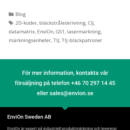
Blog
2D-koder
,
bläckstråleskrivning
,
CIJ
,
datamatrix
,
EnviOn
,
GS1
,
lasermärkning
,
märkningsenheter
,
TIJ
,
TIJ-bläckpatroner
För mer information, kontakta vår
försäljning på telefon +46 70 297 14 45
eller sales@envion.se
EnviOn Sweden AB
EnviOn är expert på industriell produktmärkning och levererar