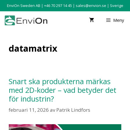
EnviOn Sweden AB | +46 70 297 14 45 |
sales@envion.se
| Sverige
Meny
datamatrix
Snart ska produkterna märkas
med 2D-koder – vad betyder det
för industrin?
februari 11, 2026
av
Patrik Lindfors