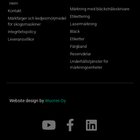
Hem
Märkning med bläckstråleskrivare
Kontakt
Etikettering
Märkfärger och kedjesmörjmedel
Lasermärkning
för skogsmaskiner
Bläck
Integritetspolicy
Etiketter
Leveransvillkor
Färgband
Reservdelar
Underhållstjänster för
märkningsenheter
Website design by
Wuores Oy