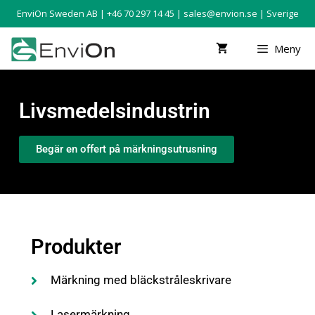
EnviOn Sweden AB | +46 70 297 14 45 |
sales@envion.se
| Sverige
Meny
Livsmedelsindustrin
Begär en offert på märkningsutrusning
Produkter
Märkning med bläckstråleskrivare
Lasermärkning