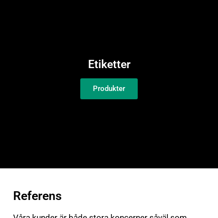
Etiketter
Produkter
Referens
Våra kunder är både stora koncerner såväl som