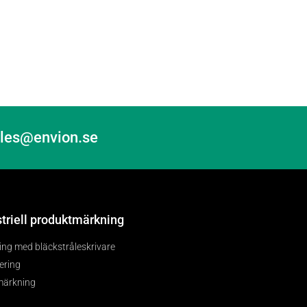
sales@envion.se
striell produktmärkning
ng med bläckstråleskrivare
tering
märkning