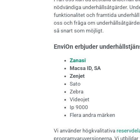
nödvändiga underhållsåtgärder. Unde
funktionalitet och framtida underhål
oss och fråga om underhållsåtgärder 
så snart som möjligt.
EnviOn erbjuder underhållstjäns
Zanasi
Macsa ID, SA
Zenjet
Sato
Zebra
Videojet
Ip 9000
Flera andra märken
Vi använder högkvalitativa
reservdel
programvaruversionerna. Vi utbildar 