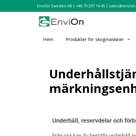
EnviOn Sweden AB | +46 70 297 14 45 |
sales@envion
Hem
Produkter för skogmaskiner
Underhållstjän
märkningsenh
Underhåll,
reservdelar
och
förb
Från oss kan du beställa underhåll av