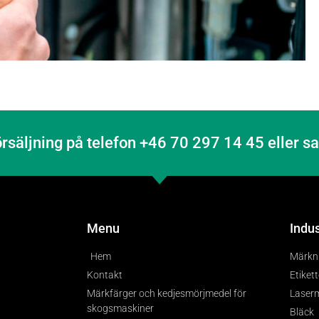
örsäljning på telefon +46 70 297 14 45 eller 
Menu
Indu
Hem
Märkni
Kontakt
Etiket
Märkfärger och kedjesmörjmedel för
Laser
skogsmaskiner
Bläck