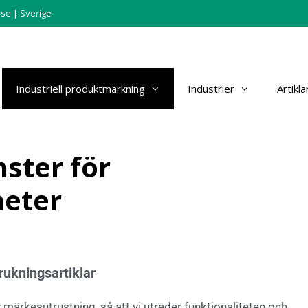
.se
| Sverige
Industriell produktmärkning
Industrier
Artikla
ster för
eter
rukningsartiklar
 märkesutrustning, så att vi utreder funktionaliteten och