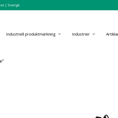
.se
| Sverige
Industriell produktmärkning
Industrier
Artikla
e”