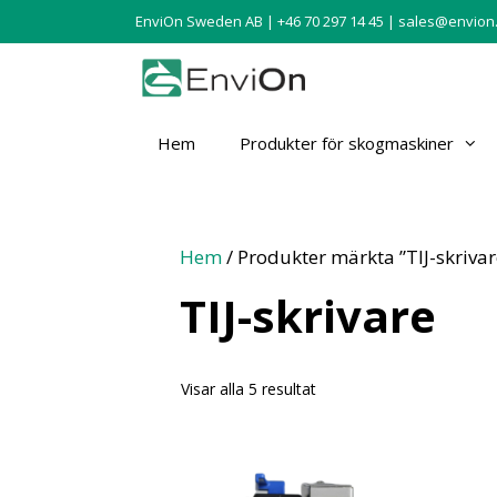
EnviOn Sweden AB | +46 70 297 14 45 |
sales@envion
Hem
Produkter för skogmaskiner
Hem
/ Produkter märkta ”TIJ-skrivar
TIJ-skrivare
Visar alla 5 resultat