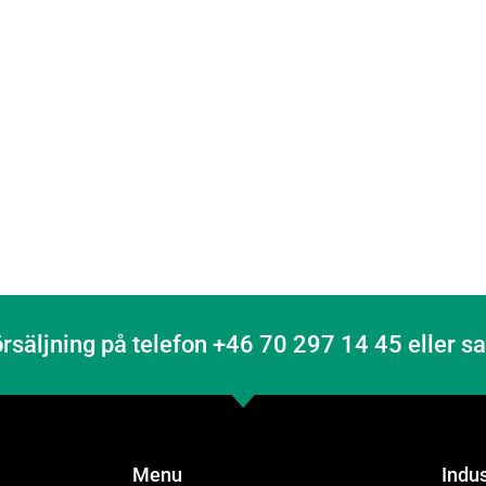
örsäljning på telefon +46 70 297 14 45 eller 
Menu
Indu