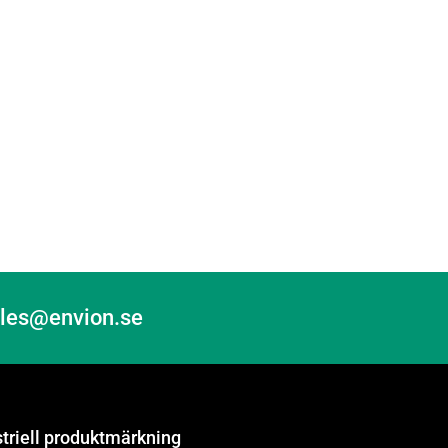
sales@envion.se
striell produktmärkning