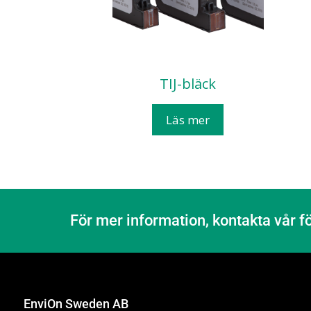
TIJ-bläck
Läs mer
För mer information, kontakta vår f
EnviOn Sweden AB