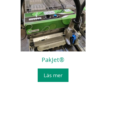
PakJet®
Läs mer