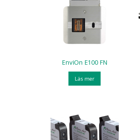
EnviOn E100 FN
Läs mer