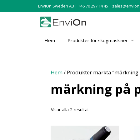
EnviOn Sweden AB | +46 70 297 14 45 |
sales@envion
Hem
Produkter för skogmaskiner
Hem
/ Produkter märkta ”märkning
märkning på 
Visar alla 2 resultat