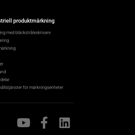
striell produktmärkning
ng med bläckstråleskrivare
tering
märkning
er
and
delar
ållstjänster för märkningsenheter