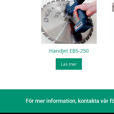
Handjet EBS-250
Läs mer
För mer information, kontakta vår f