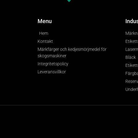
Menu
Indu
Hem
Märkni
Kontakt
Etiket
Märkfärger och kedjesmörjmedel för
Laser
skogsmaskiner
Bläck
Integritetspolicy
Etikett
Leveransvillkor
Färgb
Reserv
Underh