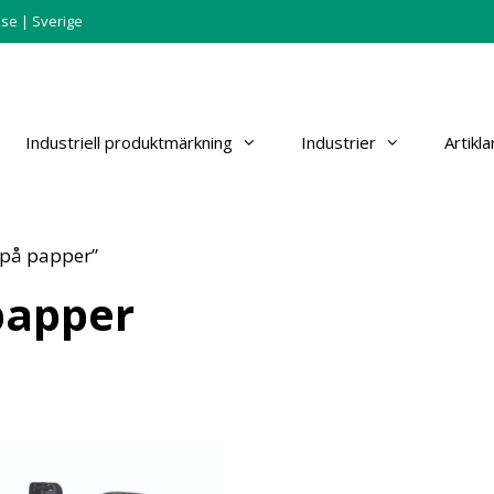
.se
| Sverige
Industriell produktmärkning
Industrier
Artikla
 på papper”
papper