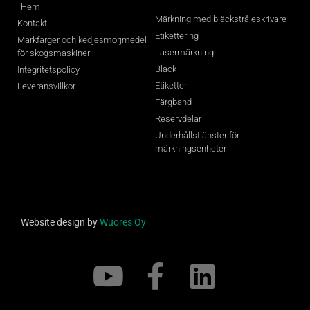
Hem
Märkning med bläckstråleskrivare
Kontakt
Etikettering
Märkfärger och kedjesmörjmedel
Lasermärkning
för skogsmaskiner
Bläck
Integritetspolicy
Etiketter
Leveransvillkor
Färgband
Reservdelar
Underhållstjänster för
märkningsenheter
Website design by
Wuores Oy