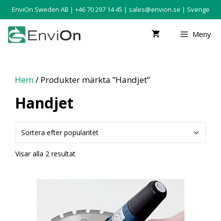
EnviOn Sweden AB | +46 70 297 14 45 |
sales@envion.se
| Sverige
Meny
Hem
/ Produkter märkta ”Handjet”
Handjet
Visar alla 2 resultat