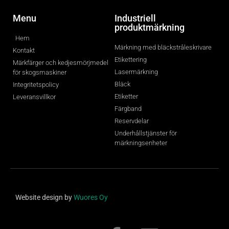
Menu
Industriell
produktmärkning
Hem
Märkning med bläckstråleskrivare
Kontakt
Etikettering
Märkfärger och kedjesmörjmedel
Lasermärkning
för skogsmaskiner
Bläck
Integritetspolicy
Etiketter
Leveransvillkor
Färgband
Reservdelar
Underhållstjänster för
märkningsenheter
Website design by
Wuores Oy