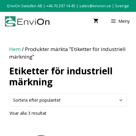
EnviOn Sweden AB | +46 70 297 14 45 |
sales@envion.se
| Sverige
Meny
Hem
/ Produkter märkta ”Etiketter för industriell
märkning”
Etiketter för industriell
märkning
Visar alla 3 resultat