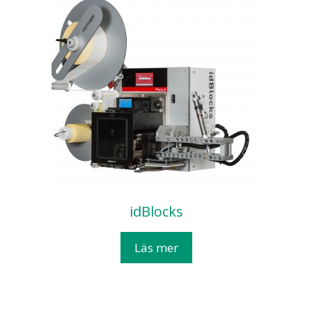
idBlocks
Läs mer