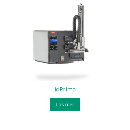
idPrima
Läs mer