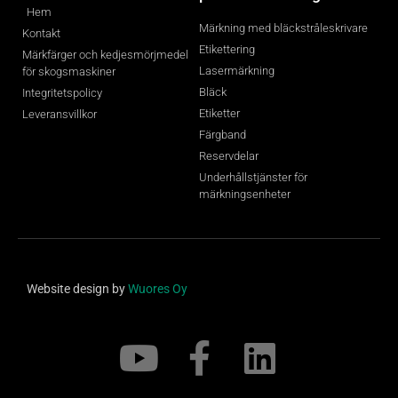
Hem
Märkning med bläckstråleskrivare
Kontakt
Etikettering
Märkfärger och kedjesmörjmedel
Lasermärkning
för skogsmaskiner
Bläck
Integritetspolicy
Etiketter
Leveransvillkor
Färgband
Reservdelar
Underhållstjänster för
märkningsenheter
Website design by
Wuores Oy