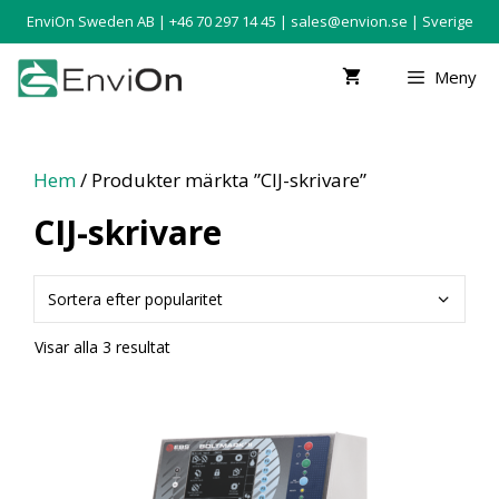
EnviOn Sweden AB | +46 70 297 14 45 |
sales@envion.se
| Sverige
Meny
Hem
/ Produkter märkta ”CIJ-skrivare”
CIJ-skrivare
Visar alla 3 resultat