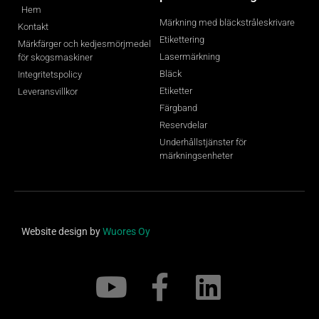
Hem
Märkning med bläckstråleskrivare
Kontakt
Etikettering
Märkfärger och kedjesmörjmedel
Lasermärkning
för skogsmaskiner
Bläck
Integritetspolicy
Etiketter
Leveransvillkor
Färgband
Reservdelar
Underhållstjänster för
märkningsenheter
Website design by
Wuores Oy