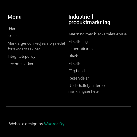
Menu
Industriell
produktmärkning
Hem
Märkning med bläckstråleskrivare
Kontakt
Etikettering
Märkfärger och kedjesmörjmedel
Lasermärkning
för skogsmaskiner
Bläck
Integritetspolicy
Etiketter
Leveransvillkor
Färgband
Reservdelar
Underhållstjänster för
märkningsenheter
Website design by
Wuores Oy