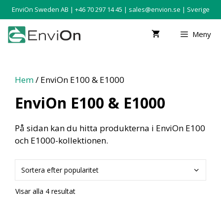
EnviOn Sweden AB | +46 70 297 14 45 |
sales@envion.se
| Sverige
Meny
Hem
/ EnviOn E100 & E1000
EnviOn E100 & E1000
På sidan kan du hitta produkterna i EnviOn E100
och E1000-kollektionen.
Visar alla 4 resultat