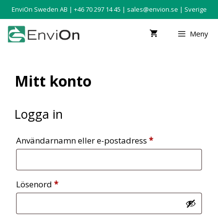
EnviOn Sweden AB | +46 70 297 14 45 |
sales@envion.se
| Sverige
Meny
Mitt konto
Logga in
Användarnamn eller e-postadress
*
Lösenord
*